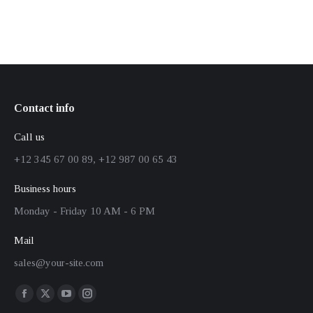
Contact info
Call us
+12 345 67 00 89, +12 987 00 65 43
Business hours
Monday - Friday 10 AM - 6 PM
Mail
sales@your-site.com
Finden Sie uns auf:
Facebook
X
YouTube
Instagram