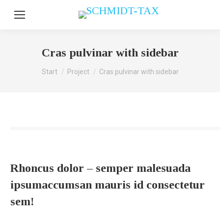
Cras pulvinar with sidebar
Sie befinden sich hier:
Start
Project
Cras pulvinar with sidebar
Rhoncus dolor – semper malesuada
ipsumaccumsan mauris id consectetur
sem!